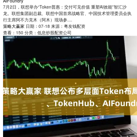
AIFoundry
7月2日，联想举办“Token普惠：交付可见价值 重塑AI效能”智汇沙
龙。联想集团副总裁、联想中国首席战略官、中国技术管理委员会执
行主席阿不力克木（阿木）现场参....
策略大赢家
日期：07-18
来源：粤友钱配资
查看：
150
分类：
低息炒股配资公司