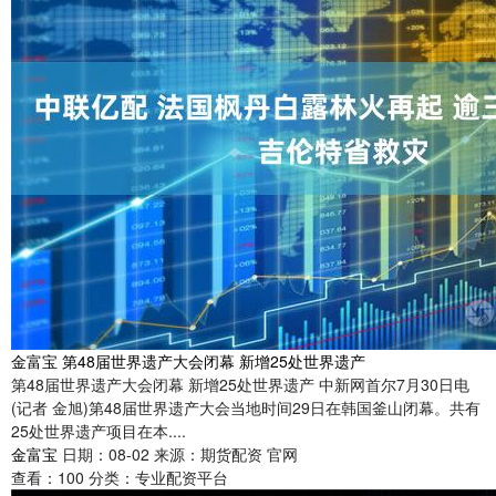
金富宝 第48届世界遗产大会闭幕 新增25处世界遗产
第48届世界遗产大会闭幕 新增25处世界遗产 中新网首尔7月30日电
(记者 金旭)第48届世界遗产大会当地时间29日在韩国釜山闭幕。共有
25处世界遗产项目在本....
金富宝
日期：08-02
来源：期货配资 官网
查看：
100
分类：
专业配资平台