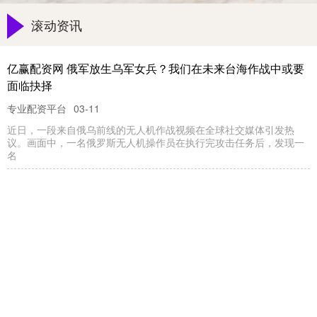
滚动资讯
亿赢配资网 俄军放生乌军女兵？我们在未来台海作战中或要
面临抉择
专业配资平台
03-11
近日，一段来自俄乌前线的无人机作战视频在全球社交媒体引发热
议。画面中，一名俄罗斯无人机操作员在执行完攻击任务后，发现一
名
658金融网 上海3岁男童被虐致死案一审宣判，法官判后答疑
专业配资平台
04-30
2026年4月21日10时，上海市第一中级人民法院依法对上海市人民检
察院第一分院指控被告人赵雨蝶犯虐待罪、故意伤害罪一案
三羊财务 《经营主体信用承诺实施指南》国家标准发布
捷希缘
03-16
上证报中国证券网讯据市场监管总局9月10日消息，近日，市场监管