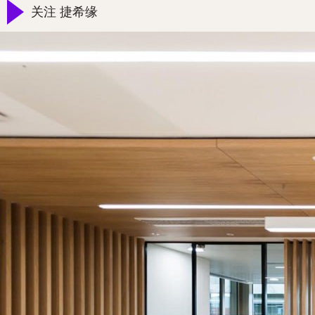
关注 捷希缘