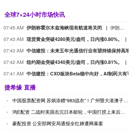
全球7×24小时市场快讯
07:41 AM
墨西哥哈拉佩尼奥辣椒致美国2
07:39 AM
今年第14号台风“鲸鱼”（热带风暴级）的中心今天凌晨4点钟前后在菲律宾吕宋岛西部沿海登陆，登
07:39 AM
台风“白海豚” 7日白天移入东海
中央气象台8月6日06时继续发布台风蓝色预警：今年第13号台风“白海豚”（强台风级）的中心今天（6日）早晨5点钟位于浙江省温州市偏东方向约1360公里的西北太平洋上，就是北纬26.4度、东经134.3度，中心附近最大风力有14级（42米/秒），中心最低气压为955百帕，七级风圈半径为260-360公里，十级风圈半径为120-160公里，十二级风圈半径为60-80公里。预计，“白海豚”将以每小时15-20公里的速度向偏西方向移动，强度变化不大或略有增强，7日白天穿过琉球群岛后移入东海，并逐渐向华东沿海靠近。
07:39 AM
中信建投：定价回归基本面，把握成长修复窗口
07:38 AM
SpaceX公布财报后股价大跌13.6%
捷希缘 直播
中国股票配资网 苏炳添赠“983战衣”！广州暨大港澳子弟学校
鸿E配资 二战时美国击沉日本邮轮，中国打捞上来后，船上40吨
豪配投资 公安部网安局通报全红婵遭网暴案