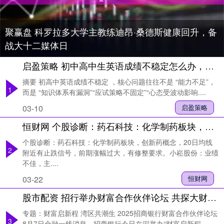
聚赢盘 科罗拉多大学主教练迪昂·桑德斯健康回升，备
战大十二媒体日
启盈策略 初中高中生英语成绩不稳定怎么办，看完这4点英语成绩就提高了
摘要 初高中英语成绩不稳定 ，核心问题往往不是 “能力不足”，
1
而是 “知识体系有漏洞”“应试策略不固定”“心态受波动影响....
03-10
启盈策略
恒财网 个股诊断：药石科技：化学制药板块，创新药概念，20日均线附近有止跌信号，前期涨幅过大，有修整要求。小崧股份：业绩不佳，主营家电，短期警惕业绩利空对股价造成的波动（杨勇）
个股诊断：药石科技：化学制药板块，创新药概念，20日均线
2
附近有止跌信号，前期涨幅过大，有修整要求。小崧股份：业绩
不佳，主....
03-22
恒财网
股市配资 招行举办财富合作伙伴论坛 共探大财富管理高质量发展新路径
专题：财富启新程 湾区共潮生 2025招商银行财富合作伙伴论坛
3
8月7日金融一线消息，招商银行今日在深举办“财富启新程 ....