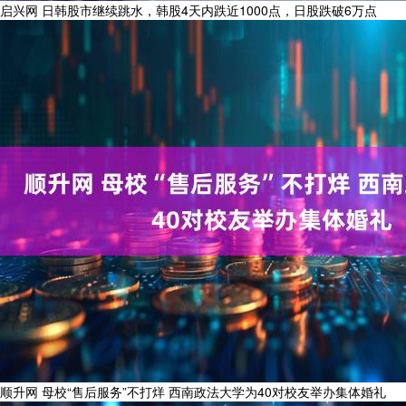
启兴网 日韩股市继续跳水，韩股4天内跌近1000点，日股跌破6万点
顺升网 母校“售后服务”不打烊 西南政法大学为40对校友举办集体婚礼