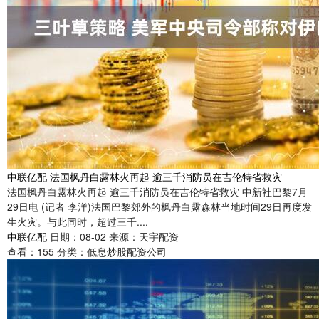
中联亿配 法国枫丹白露林火再起 逾三千消防员在吉伦特省救灾
法国枫丹白露林火再起 逾三千消防员在吉伦特省救灾 中新社巴黎7月
29日电 (记者 李洋)法国巴黎郊外的枫丹白露森林当地时间29日再度发
生火灾。与此同时，超过三千....
中联亿配
日期：08-02
来源：天宇配资
查看：
155
分类：
低息炒股配资公司