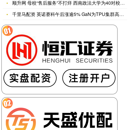
顺升网 母校“售后服务”不打烊 西南政法大学为40对校友举办
千里马配资 英诺赛科午后涨逾5% GaN为TPU集群高效供电