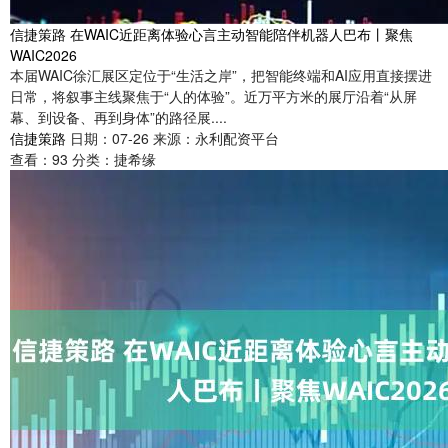
信捷策路 在WAIC近距离体验心言主动智能陪伴机器人巴布丨聚焦
WAIC2026
本届WAIC徐汇展区定位于“生活之岸”，把智能终端和AI应用直接摆进
日常，将叙事主线聚焦于“人的体验”。近万平方米的展厅沿着“从屏
幕、到设备、再到身体”的路径展....
信捷策路
日期：07-26
来源：永利配资平台
查看：
93
分类：
捷希缘