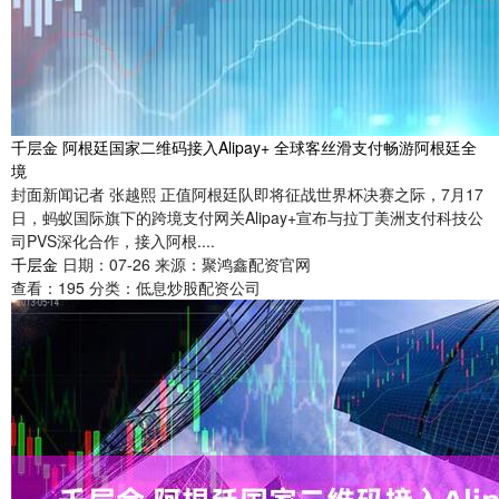
千层金 阿根廷国家二维码接入Alipay+ 全球客丝滑支付畅游阿根廷全
境
封面新闻记者 张越熙 正值阿根廷队即将征战世界杯决赛之际，7月17
日，蚂蚁国际旗下的跨境支付网关Alipay+宣布与拉丁美洲支付科技公
司PVS深化合作，接入阿根....
千层金
日期：07-26
来源：聚鸿鑫配资官网
查看：
195
分类：
低息炒股配资公司